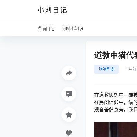
小刘日记
喵喵日记
阿喵小知识
道教中猫代
喵喵日记
1 年前
在道教思想中，猫
在民间信仰中，猫
观音菩萨身旁，我