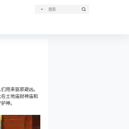
人们用来驱邪避凶。
此在土地庙财神庙和
守护神。