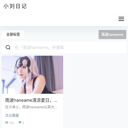
小刘日记
全部标签
雨波haneame
雨波haneame清凉夏日，沙
滩上一道亮丽的风景线
在沙滩上，雨波haneame以其大气
的容貌成为了一道亮丽的风景线。
次元情报
她即使不施粉黛，静静地坐着，也
宛如一个国风手办，散发出一种御
124
0
姐般的霸气。她的面容精致，如果