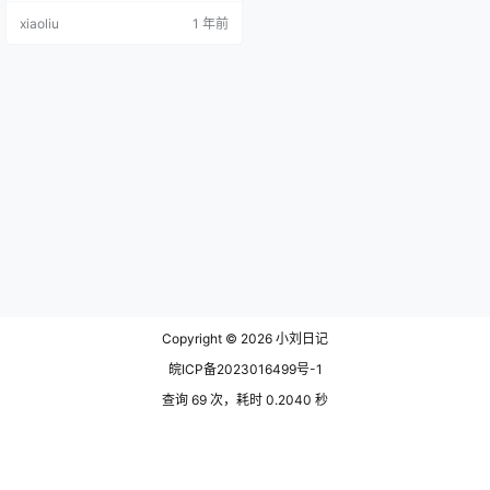
说失眠小宁的精致让人联想到一个
xiaoliu
1 年前
可爱的洋娃娃，那么雨波haneame
则更像是一个精致的芭比娃娃。她
拥有和谐的五官比例，高挺的鼻梁
和小巧的樱桃嘴，尤其是她那双富
有表情的眼睛，为她的整体形象增
色不少。她脸部的线条流畅，这使
得她具有很强的可塑性，能够挑…
Copyright © 2026
小刘日记
皖ICP备2023016499号-1
查询 69 次，耗时 0.2040 秒