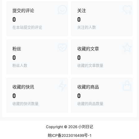
提交的评论
关注
0
0
在本站提交的评论
关注的人数
粉丝
收藏的文章
0
0
粉丝人数
收藏的文章数量
收藏的快讯
收藏的商品
0
0
收藏的快讯数量
收藏的商品数量
Copyright © 2026
小刘日记
皖ICP备2023016499号-1