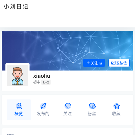
小刘日记
关注Ta
发私信
xiaoliu
初中
Lv2
概览
发布的
关注
粉丝
收藏